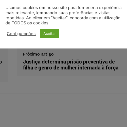
Usamos cookies em nosso site para fornecer a experiência
odon
LinkedIn
mais relevante, lembrando suas preferências e visitas
repetidas. Ao clicar em “Aceitar”, concorda com a utilização
de TODOS os cookies.
mericanas
Configurações
Aceitar
Próximo artigo
o
Justiça determina prisão preventiva de
filha e genro de mulher internada à força