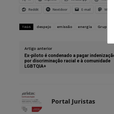
Reddit
Nextdoor
E-mail
Mast
despejo
emissão
energia
Grupo A
TAGS
Artigo anterior
Ex-piloto é condenado a pagar indenizaçã
por discriminação racial e à comunidade
LGBTQIA+
Portal Juristas