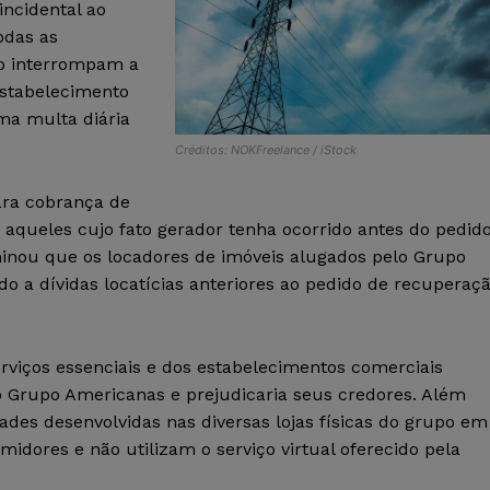
incidental ao
odas as
ão interrompam a
estabelecimento
ma multa diária
Créditos: NOKFreelance / iStock
para cobrança de
a, aqueles cujo fato gerador tenha ocorrido antes do pedid
inou que os locadores de imóveis alugados pelo Grupo
 a dívidas locatícias anteriores ao pedido de recuperaç
erviços essenciais e dos estabelecimentos comerciais
o Grupo Americanas e prejudicaria seus credores. Além
dades desenvolvidas nas diversas lojas físicas do grupo em
midores e não utilizam o serviço virtual oferecido pela