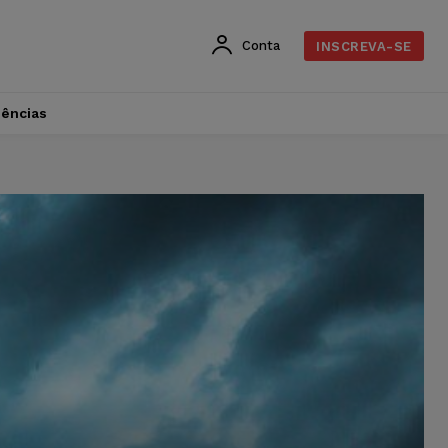
Conta
INSCREVA-SE
dências