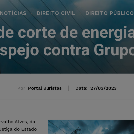
NOTÍCIAS
DIREITO CIVIL
DIREITO PÚBLICO
e corte de energi
espejo contra Grup
Por
Portal Juristas
Data:
27/03/2023
rvalho Alves, da
ustiça do Estado