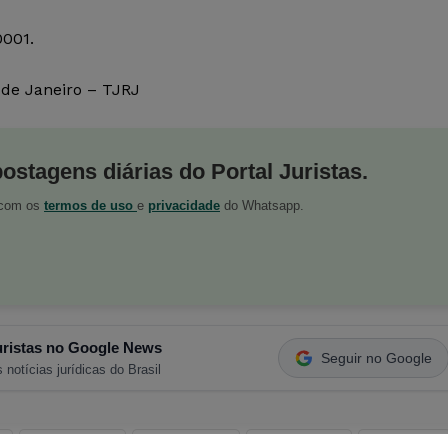
0001.
 de Janeiro – TJRJ
postagens diárias do Portal Juristas.
o com os
termos de uso
e
privacidade
do Whatsapp.
ristas no Google News
Seguir no Google
 notícias jurídicas do Brasil
s
Facebook
Telegram
Pinterest
Tumblr