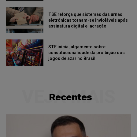
TSE reforça que sistemas das urnas
eletrônicas tornam-se invioláveis após
assinatura digital e lacração
STF inicia julgamento sobre
constitucionalidade da proibição dos
jogos de azar no Brasil
VEJA MAIS
Recentes