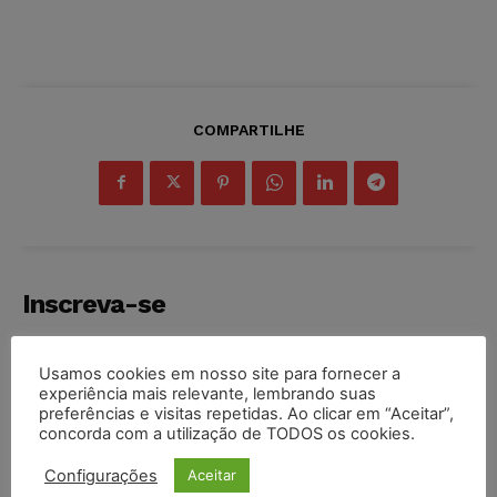
COMPARTILHE
Inscreva-se
Usamos cookies em nosso site para fornecer a
experiência mais relevante, lembrando suas
preferências e visitas repetidas. Ao clicar em “Aceitar”,
INSCREVER
concorda com a utilização de TODOS os cookies.
Configurações
Aceitar
Li e aceito a
Política de Privacidade
.