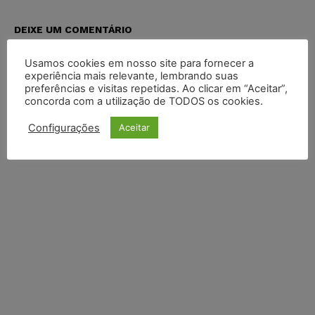
DEIXE UM COMENTÁRIO
Usamos cookies em nosso site para fornecer a
Default Comments (0)
Facebook Comments
Disqus Comments
experiência mais relevante, lembrando suas
preferências e visitas repetidas. Ao clicar em “Aceitar”,
concorda com a utilização de TODOS os cookies.
Configurações
Aceitar