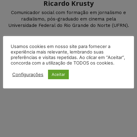
Ricardo Krusty
Comunicador social com formação em jornalismo e
radialismo, pós-graduado em cinema pela
Universidade Federal do Rio Grande do Norte (UFRN).
Usamos cookies em nosso site para fornecer a
DEIXE UM COMENTÁRIO
experiência mais relevante, lembrando suas
preferências e visitas repetidas. Ao clicar em “Aceitar”,
concorda com a utilização de TODOS os cookies.
Default Comments (0)
Facebook Comments
Disqus Comments
Configurações
Aceitar