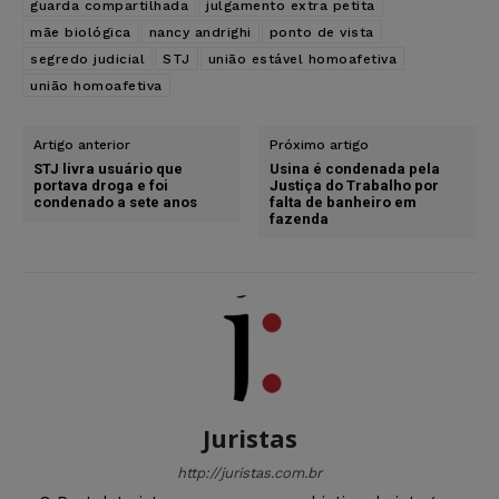
guarda compartilhada
julgamento extra petita
mãe biológica
nancy andrighi
ponto de vista
segredo judicial
STJ
união estável homoafetiva
união homoafetiva
Artigo anterior
Próximo artigo
STJ livra usuário que
Usina é condenada pela
portava droga e foi
Justiça do Trabalho por
condenado a sete anos
falta de banheiro em
fazenda
Juristas
http://juristas.com.br