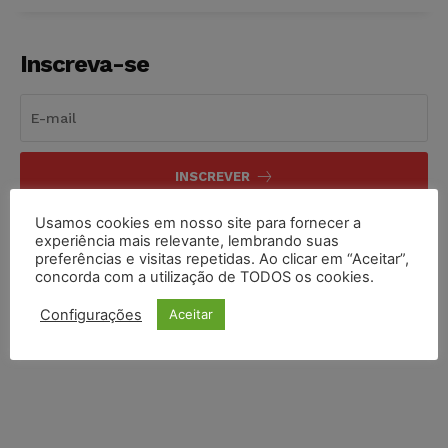
Inscreva-se
INSCREVER
Usamos cookies em nosso site para fornecer a
Li e aceito a
Política de Privacidade
.
experiência mais relevante, lembrando suas
preferências e visitas repetidas. Ao clicar em “Aceitar”,
concorda com a utilização de TODOS os cookies.
Configurações
Aceitar