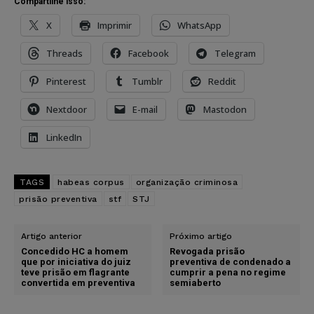
Compartilhe isso:
X
Imprimir
WhatsApp
Threads
Facebook
Telegram
Pinterest
Tumblr
Reddit
Nextdoor
E-mail
Mastodon
LinkedIn
TAGS
habeas corpus
organização criminosa
prisão preventiva
stf
STJ
Artigo anterior
Próximo artigo
Concedido HC a homem
Revogada prisão
que por iniciativa do juiz
preventiva de condenado a
teve prisão em flagrante
cumprir a pena no regime
convertida em preventiva
semiaberto