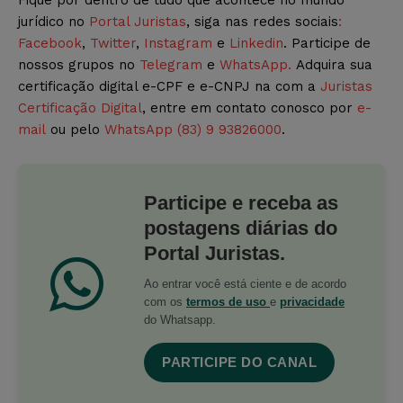
Fique por dentro de tudo que acontece no mundo
jurídico no
Portal Juristas
, siga nas redes sociais
:
Facebook
,
Twitter
,
Instagram
e
Linkedin
. Participe de
nossos grupos no
Telegram
e
WhatsApp.
Adquira sua
certificação digital e-CPF e e-CNPJ na com a
Juristas
Certificação Digital
, entre em contato conosco por
e-
mail
ou pelo
WhatsApp (83) 9 93826000
.
Participe e receba as
postagens diárias do
Portal Juristas.
Ao entrar você está ciente e de acordo
com os
termos de uso
e
privacidade
do Whatsapp.
PARTICIPE DO CANAL