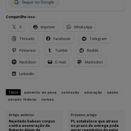
Seguir no Google
Compartilhe isso:
X
Imprimir
WhatsApp
Threads
Facebook
Telegram
Pinterest
Tumblr
Reddit
Nextdoor
E-mail
Mastodon
LinkedIn
TAGS
aumento de pena
comissão
educação
saúde
senado federal
verbas
Artigo anterior
Próximo artigo
Rejeitado habeas corpus
PL estabelece que atraso
contra exoneração de
no prazo de entrega pode
Roberto Alvim da
gerar reembolso do valor