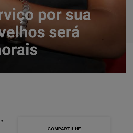
viço por sua
velhos será
orais
do
COMPARTILHE