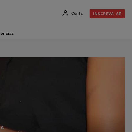
Conta
INSCREVA-SE
dências
TA