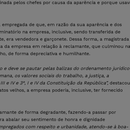
iminada pelos chefes por causa da aparência e porque usav
a empregada de que, em razão da sua aparência e dos
minatório na empresa, inclusive, sendo transferida de
te, era vendedora e garçonete. Dessa forma, a magistrada
ria da empresa em relação à reclamante, que culminou n
ho, de forma depreciativa e humilhante.
e deve se pautar pelas balizas do ordenamento jurídico
ana, os valores sociais do trabalho, a justiça, a
II e IV e 3°, I e IV da Constituição da República”,
destaco
tos velhos, a empresa poderia, inclusive, ter fornecido
lamante de forma degradante, fazendo-a passar por
ra abalar seu sentimento de honra e dignidade
mpregados com respeito e urbanidade, atendo-se à boa-