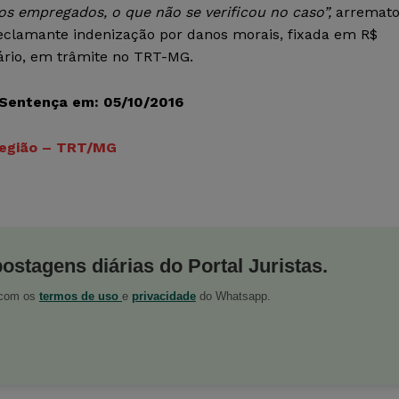
os empregados, o que não se verificou no caso”,
arremat
eclamante indenização por danos morais, fixada em R$
ário, em trâmite no TRT-MG.
 Sentença em: 05/10/2016
Região – TRT/MG
postagens diárias do Portal Juristas.
o com os
termos de uso
e
privacidade
do Whatsapp.