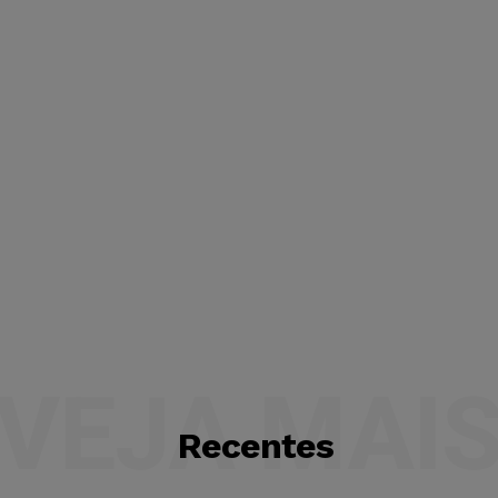
VEJA MAI
Recentes