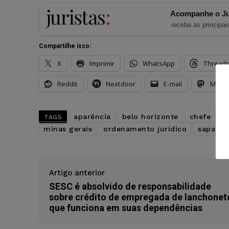
Acompanhe o Ju
receba as principais
Compartilhe isso:
X
Imprimir
WhatsApp
Thread
Reddit
Nextdoor
E-mail
Mast
aparência
belo horizonte
chefe
d
TAGS
minas gerais
ordenamento jurídico
sapatos
Artigo anterior
SESC é absolvido de responsabilidade
sobre crédito de empregada de lanchonet
que funciona em suas dependências