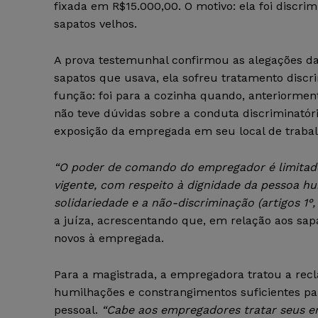
fixada em R$15.000,00. O motivo: ela foi discr
sapatos velhos.
A prova testemunhal confirmou as alegações d
sapatos que usava, ela sofreu tratamento discri
função: foi para a cozinha quando, anteriormen
não teve dúvidas sobre a conduta discriminató
exposição da empregada em seu local de trabal
“O poder de comando do empregador é limitado 
vigente, com respeito à dignidade da pessoa hum
solidariedade e a não-discriminação (artigos 1°, I
a juíza, acrescentando que, em relação aos sapa
novos à empregada.
Para a magistrada, a empregadora tratou a rec
humilhações e constrangimentos suficientes pa
pessoal.
“Cabe aos empregadores tratar seus e