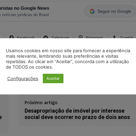
ristas no Google News
Seguir no Google
 notícias jurídicas do Brasil
s
Facebook
Telegram
Pinterest
Tumblr
odon
LinkedIn
Usamos cookies em nosso site para fornecer a experiência
mais relevante, lembrando suas preferências e visitas
repetidas. Ao clicar em “Aceitar”, concorda com a utilização
de TODOS os cookies.
ano moral
discriminação
empregada
Indenização
 velhos
Configurações
Aceitar
Próximo artigo
Desapropriação de imóvel por interesse
e
social deve ocorrer no prazo de dois anos