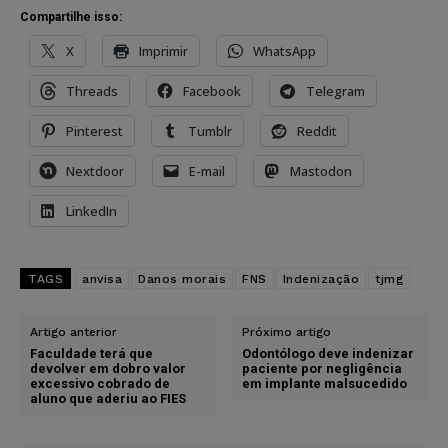
Compartilhe isso:
X
Imprimir
WhatsApp
Threads
Facebook
Telegram
Pinterest
Tumblr
Reddit
Nextdoor
E-mail
Mastodon
LinkedIn
TAGS
anvisa
Danos morais
FNS
Indenização
tjmg
Artigo anterior
Próximo artigo
Faculdade terá que
Odontólogo deve indenizar
devolver em dobro valor
paciente por negligência
excessivo cobrado de
em implante malsucedido
aluno que aderiu ao FIES