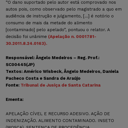
“O dano suportado pelo autor está comprovado nos
autos pois, como observado pelo magistrado a quo em
audiência de instrução e julgamento, […] é notório o
consumo de mais da metade do alimento
[contaminado] pelo apelado”, pontuou o relator. A
decisão foi unânime
(Apelação n. 0001781-
30.2011.8.24.0163).
Responsável: Ângelo Medeiros – Reg. Prof.:
SC00445(JP)
Textos: Américo Wisbeck, Ângelo Medeiros, Daniela
Pacheco Costa e Sandra de Araújo
Fonte:
Tribunal de Jusiça de Santa Catarina
Ementa:
APELAÇÃO CÍVEL E RECURSO ADESIVO. AÇÃO DE
INDENIZAÇÃO. ALIMENTO CONTAMINADO. INSETO
(MOSCA). SENTENÇA DE PROCEDÊNCIA.