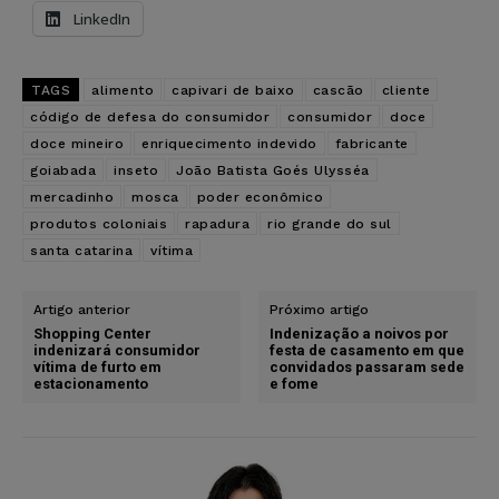
LinkedIn
TAGS
alimento
capivari de baixo
cascão
cliente
código de defesa do consumidor
consumidor
doce
doce mineiro
enriquecimento indevido
fabricante
goiabada
inseto
João Batista Goés Ulysséa
mercadinho
mosca
poder econômico
produtos coloniais
rapadura
rio grande do sul
santa catarina
vítima
Artigo anterior
Próximo artigo
Shopping Center
Indenização a noivos por
indenizará consumidor
festa de casamento em que
vítima de furto em
convidados passaram sede
estacionamento
e fome