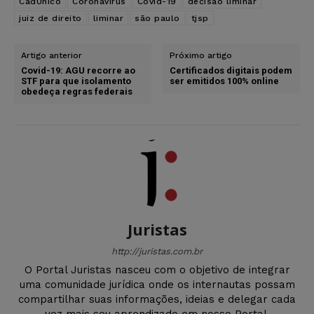
CadÚnico
Coronavírus
Covid-19
decisão liminar
juiz de direito
liminar
são paulo
tjsp
Artigo anterior
Próximo artigo
Covid-19: AGU recorre ao
Certificados digitais podem
STF para que isolamento
ser emitidos 100% online
obedeça regras federais
Juristas
http://juristas.com.br
O Portal Juristas nasceu com o objetivo de integrar
uma comunidade jurídica onde os internautas possam
compartilhar suas informações, ideias e delegar cada
vez mais seu aprendizado em nosso Portal.