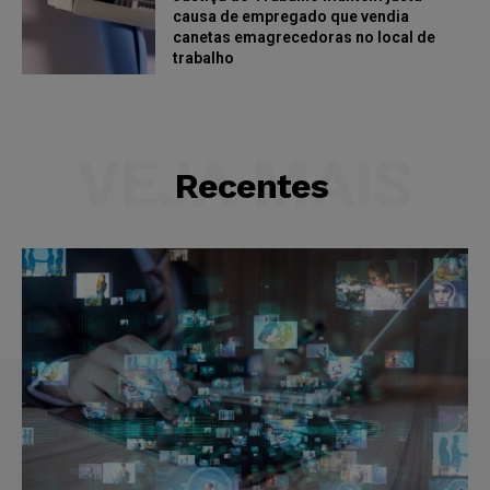
causa de empregado que vendia
canetas emagrecedoras no local de
trabalho
VEJA MAIS
Recentes