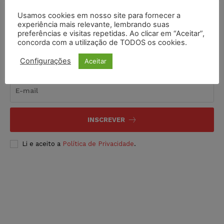
Usamos cookies em nosso site para fornecer a
experiência mais relevante, lembrando suas
preferências e visitas repetidas. Ao clicar em “Aceitar”,
concorda com a utilização de TODOS os cookies.
Inscreva-se
Configurações
Aceitar
INSCREVER
Li e aceito a
Política de Privacidade
.