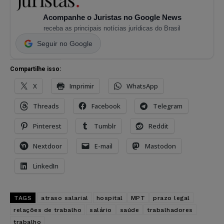
Acompanhe o Juristas no Google News
receba as principais notícias jurídicas do Brasil
Seguir no Google
Compartilhe isso:
X
Imprimir
WhatsApp
Threads
Facebook
Telegram
Pinterest
Tumblr
Reddit
Nextdoor
E-mail
Mastodon
LinkedIn
TAGS
atraso salarial
hospital
MPT
prazo legal
relações de trabalho
salário
saúde
trabalhadores
trabalho