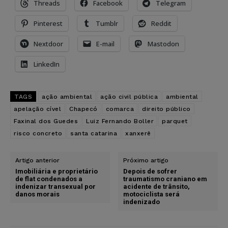
Threads
Facebook
Telegram
Pinterest
Tumblr
Reddit
Nextdoor
E-mail
Mastodon
LinkedIn
TAGS
ação ambiental
ação civil pública
ambiental
apelação cível
Chapecó
comarca
direito público
Faxinal dos Guedes
Luiz Fernando Boller
parquet
risco concreto
santa catarina
xanxerê
Artigo anterior
Próximo artigo
Imobiliária e proprietário
Depois de sofrer
de flat condenados a
traumatismo craniano em
indenizar transexual por
acidente de trânsito,
danos morais
motociclista será
indenizado