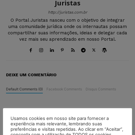
Juristas
http://juristas.com.br
O Portal Juristas nasceu com o objetivo de integrar
uma comunidade jurídica onde os internautas possam
compartilhar suas informações, ideias e delegar cada
vez mais seu aprendizado em nosso Portal.
DEIXE UM COMENTÁRIO
Default Comments (0)
Facebook Comments
Disqus Comments
Usamos cookies em nosso site para fornecer a
experiência mais relevante, lembrando suas
preferências e visitas repetidas. Ao clicar em “Aceitar”,
concorda com a utilização de TODOS os cookies.