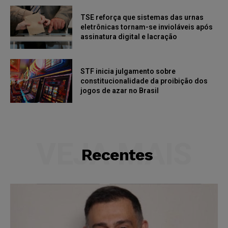
TSE reforça que sistemas das urnas
eletrônicas tornam-se invioláveis após
assinatura digital e lacração
STF inicia julgamento sobre
constitucionalidade da proibição dos
jogos de azar no Brasil
VEJA MAIS
Recentes