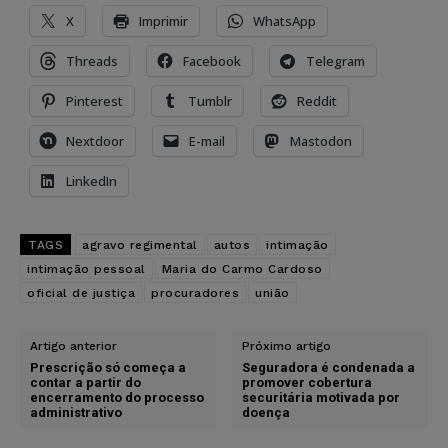
X
Imprimir
WhatsApp
Threads
Facebook
Telegram
Pinterest
Tumblr
Reddit
Nextdoor
E-mail
Mastodon
LinkedIn
TAGS
agravo regimental
autos
intimação
intimação pessoal
Maria do Carmo Cardoso
oficial de justiça
procuradores
união
Artigo anterior
Próximo artigo
Prescrição só começa a
Seguradora é condenada a
contar a partir do
promover cobertura
encerramento do processo
securitária motivada por
administrativo
doença