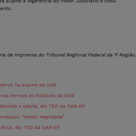
á sujeito à ingerência do Poder Judiciário e citou
ento.
a de Imprensa do Tribunal Regional Federal da 1º Região.
intervir no exame da OAB
 nos termos do Estatuto da OAB
discreta e sóbria, diz TED da OAB-SP
 ameaçou “matar negraiada”
o ética, diz TED da OAB-SP