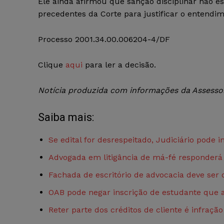
Ele ainda afirmou que sanção disciplinar não est
precedentes da Corte para justificar o entendim
Processo 2001.34.00.006204-4/DF
Clique
aqui
para ler a decisão.
Notícia produzida com informações da Assessori
Saiba mais:
Se edital for desrespeitado, Judiciário pode 
Advogada em litigância de má-fé responderá
Fachada de escritório de advocacia deve ser 
OAB pode negar inscrição de estudante que
Reter parte dos créditos de cliente é infraçã