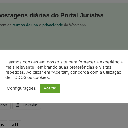
postagens diárias do Portal Juristas.
o com os
termos de uso
e
privacidade
do Whatsapp.
Usamos cookies em nosso site para fornecer a experiência
ristas no Google News
mais relevante, lembrando suas preferências e visitas
Seguir no Google
repetidas. Ao clicar em “Aceitar”, concorda com a utilização
 notícias jurídicas do Brasil
de TODOS os cookies.
Configurações
Aceitar
s
Facebook
Telegram
Pinterest
Tumblr
odon
LinkedIn
rio
trf1