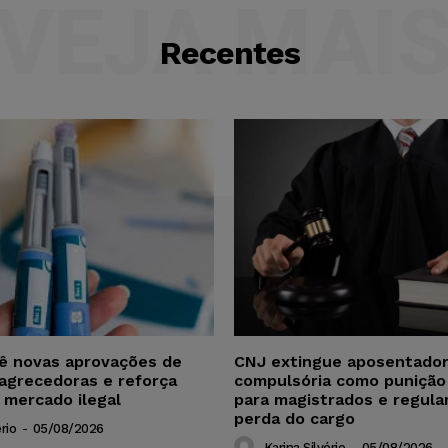
VEJA MAI
Recentes
vê novas aprovações de
CNJ extingue aposentador
agrecedoras e reforça
compulsória como punição
 mercado ilegal
para magistrados e regul
perda do cargo
rio
-
05/08/2026
Karina Silvério
-
05/08/2026