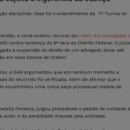
nção disciplinar. Esse foi o entendimento da 7ª Turma do
ecisão, a corte aceitou recurso da
Ordem dos Advogados 
AB) contra sentença da 6ª Vara do Distrito Federal. O juíz
egado a suspensão do direito de um advogado atuar até
ão em novo Exame de Ordem.
urso, a OAB argumentou que em nenhum momento a
de do recorrido foi verificada. Além de afirmar que o
rio encaminhou uma única peça processual repleta de
 Jatahy Fonseca, julgou procedente o pedido de nulidade 
o autor e da penalidade imposta pela acionada.