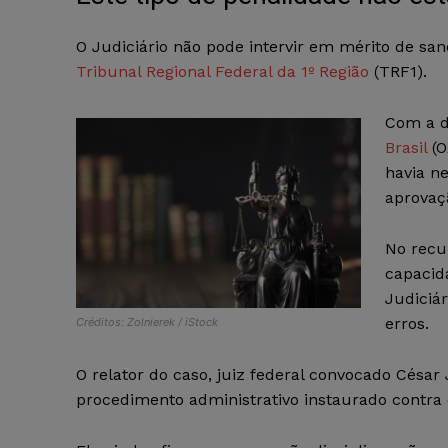
O Judiciário não pode intervir em mérito de sa
Tribunal Regional Federal da 1º Região
(TRF1).
Com a d
Brasil
(O
havia n
aprovaç
No rec
capacida
Judiciá
erros.
Créditos: Zolnierek / iStock
O relator do caso, juiz federal convocado César
procedimento administrativo instaurado contra 