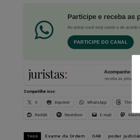
Participe e receba as 
Ao entrar você está ciente e de acord
PARTICIPE DO CANAL
Acompanhe o Ju
receba as principais
Compartilhe isso:
X
Imprimir
WhatsApp
Thread
Reddit
Nextdoor
E-mail
Mast
Exame da Ordem
OAB
poder judiciá
TAGS