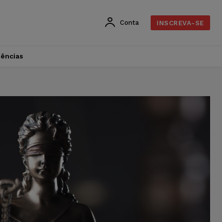
Conta
INSCREVA-SE
dências