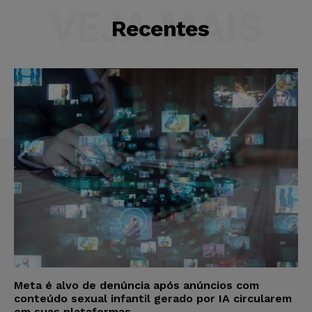
VEJA MAIS
Recentes
Meta é alvo de denúncia após anúncios com
conteúdo sexual infantil gerado por IA circularem
em suas plataformas