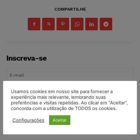
COMPARTILHE
Inscreva-se
Usamos cookies em nosso site para fornecer a
INSCREVER
experiência mais relevante, lembrando suas
preferências e visitas repetidas. Ao clicar em “Aceitar”,
concorda com a utilização de TODOS os cookies.
Li e aceito a
Política de Privacidade
.
Configurações
Aceitar