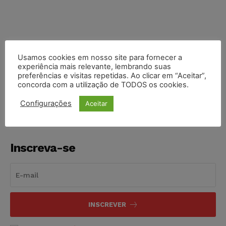
Usamos cookies em nosso site para fornecer a
experiência mais relevante, lembrando suas
COMPARTILHE
preferências e visitas repetidas. Ao clicar em “Aceitar”,
concorda com a utilização de TODOS os cookies.
Configurações
Aceitar
Inscreva-se
INSCREVER