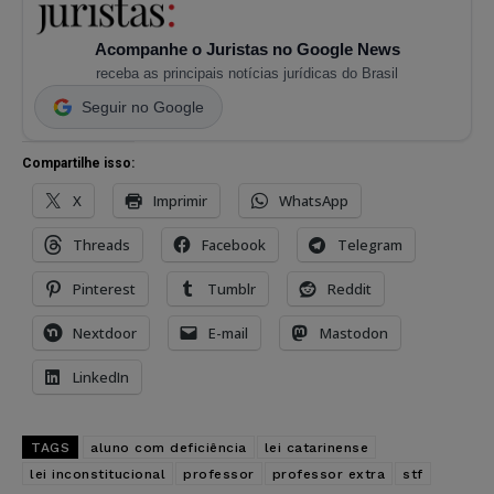
Acompanhe o Juristas no Google News
receba as principais notícias jurídicas do Brasil
Seguir no Google
Compartilhe isso:
X
Imprimir
WhatsApp
Threads
Facebook
Telegram
Pinterest
Tumblr
Reddit
Nextdoor
E-mail
Mastodon
LinkedIn
TAGS
aluno com deficiência
lei catarinense
lei inconstitucional
professor
professor extra
stf