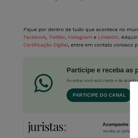
Fique por dentro de tudo que acontece no mun
Facebook
,
Twitter
,
Instagram
e
Linkedin
. Adquir
Certificação Digital
, entre em contato conosco 
Participe e receba as 
Ao entrar você está ciente e de acord
PARTICIPE DO CANAL
Acompanhe o Ju
receba as principais