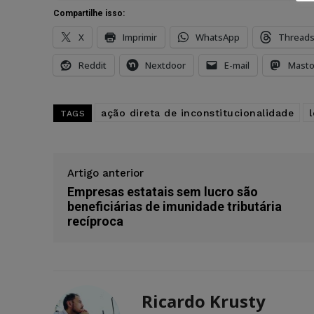
Compartilhe isso:
X
Imprimir
WhatsApp
Thread
Reddit
Nextdoor
E-mail
Mast
ação direta de inconstitucionalidade
TAGS
Artigo anterior
Empresas estatais sem lucro são
beneficiárias de imunidade tributária
recíproca
Ricardo Krusty