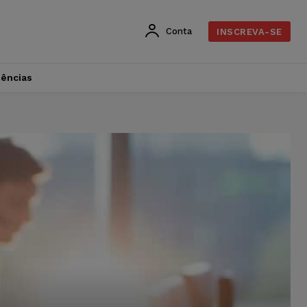
Conta
INSCREVA-SE
dências