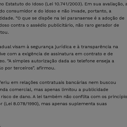
no Estatuto do Idoso (Lei 10.741/2003). Em sua avaliação, 
do consumidor e do idoso e não invade, portanto, a
tidade. “O que se dispõe na lei paranaense é a adoção de
doso contra o assédio publicitário, não raro gerador de
tou.
tadual visam à segurança jurídica e à transparência na
ive com a exigência de assinatura em contrato e de
. “A simples autorização dada ao telefone enseja a
 por terceiros”. afirmou.
feriu em relações contratuais bancárias nem buscou
anda comercial, mas apenas limitou a publicidade
risco de dano. A lei também não conflita com os princípi
r (Lei 8.078/1990), mas apenas suplementa suas
.
.