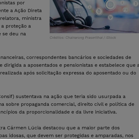
nistas por
ente a Ação Direta
relatora, ministra
 a proteção a
 se deu na
Créditos: Chainarong Prasertthai / iStock
financeiras, correspondentes bancários e sociedades de
dirigida a aposentados e pensionistas e estabelece que 
ealizada após solicitação expressa do aposentado ou do
onsif) sustentava na ação que teria sido usurpada a
na sobre propaganda comercial, direito civil e política de
cípios da proporcionalidade e da livre iniciativa.
tra Cármen Lúcia destacou que a maior parte dos
oas idosas, que devem ser protegidas e amparadas, nos