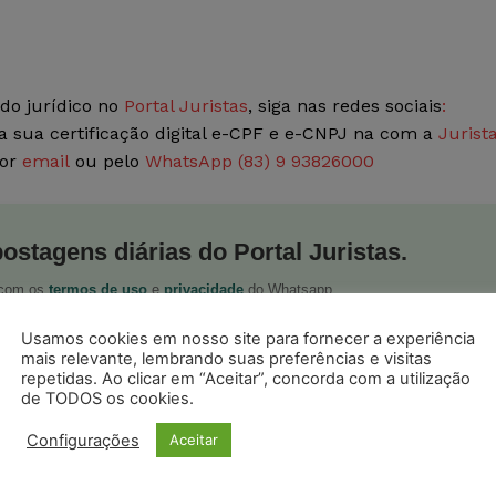
do jurídico no
Portal Juristas
, siga nas redes sociais
:
a sua certificação digital e-CPF e e-CNPJ na com a
Jurist
por
email
ou pelo
WhatsApp (83) 9 93826000
postagens diárias do Portal Juristas.
o com os
termos de uso
e
privacidade
do Whatsapp.
Usamos cookies em nosso site para fornecer a experiência
mais relevante, lembrando suas preferências e visitas
repetidas. Ao clicar em “Aceitar”, concorda com a utilização
de TODOS os cookies.
Configurações
Aceitar
ristas no Google News
Seguir no Google
 notícias jurídicas do Brasil