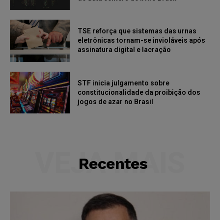
TSE reforça que sistemas das urnas
eletrônicas tornam-se invioláveis após
assinatura digital e lacração
STF inicia julgamento sobre
constitucionalidade da proibição dos
jogos de azar no Brasil
VEJA MAIS
Recentes