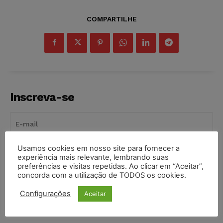
COMPARTILHE
Inscreva-se
Usamos cookies em nosso site para fornecer a
INSCREVER
experiência mais relevante, lembrando suas
preferências e visitas repetidas. Ao clicar em “Aceitar”,
concorda com a utilização de TODOS os cookies.
Li e aceito a
Política de Privacidade
.
Configurações
Aceitar