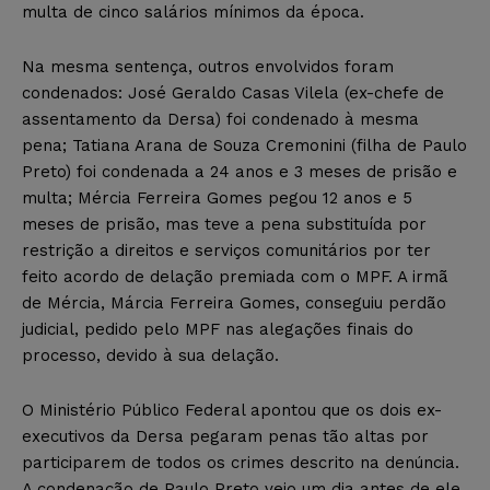
multa de cinco salários mínimos da época.
Na mesma sentença, outros envolvidos foram
condenados: José Geraldo Casas Vilela (ex-chefe de
assentamento da Dersa) foi condenado à mesma
pena; Tatiana Arana de Souza Cremonini (filha de Paulo
Preto) foi condenada a 24 anos e 3 meses de prisão e
multa; Mércia Ferreira Gomes pegou 12 anos e 5
meses de prisão, mas teve a pena substituída por
restrição a direitos e serviços comunitários por ter
feito acordo de delação premiada com o MPF. A irmã
de Mércia, Márcia Ferreira Gomes, conseguiu perdão
judicial, pedido pelo MPF nas alegações finais do
processo, devido à sua delação.
O Ministério Público Federal apontou que os dois ex-
executivos da Dersa pegaram penas tão altas por
participarem de todos os crimes descrito na denúncia.
A condenação de Paulo Preto veio um dia antes de ele