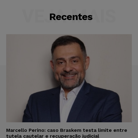
VEJA MAIS
Recentes
Marcello Perino: caso Braskem testa limite entre
tutela cautelar e recuperação judicial