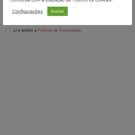
concorda com a utilização de TODOS os cookies.
Configurações
Aceitar
INSCREVER
Li e aceito a
Política de Privacidade
.