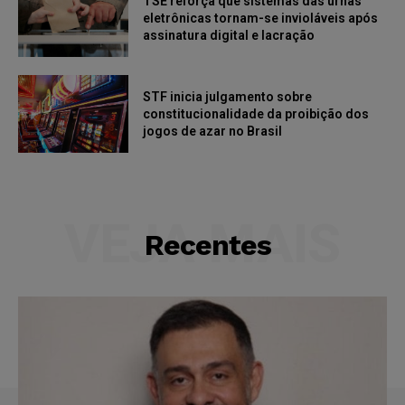
TSE reforça que sistemas das urnas
eletrônicas tornam-se invioláveis após
assinatura digital e lacração
STF inicia julgamento sobre
constitucionalidade da proibição dos
jogos de azar no Brasil
VEJA MAIS
Recentes