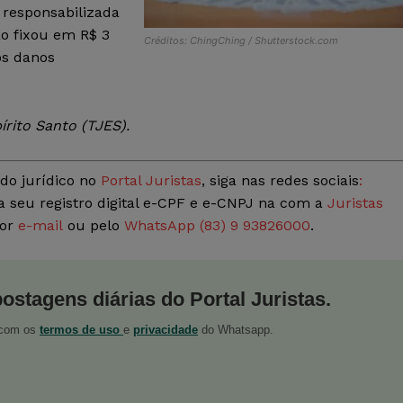
 responsabilizada
ão fixou em R$ 3
Créditos: ChingChing / Shutterstock.com
os danos
rito Santo (TJES).
do jurídico no
Portal Juristas
, siga nas redes sociais
:
a seu registro digital e-CPF e e-CNPJ na com a
Juristas
por
e-mail
ou pelo
WhatsApp (83) 9 93826000
.
postagens diárias do Portal Juristas.
o com os
termos de uso
e
privacidade
do Whatsapp.