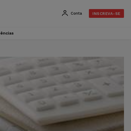
Conta
INSCREVA-SE
dências