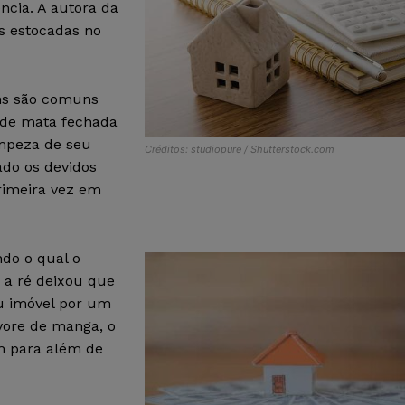
ncia. A autora da
s estocadas no
ins são comuns
l de mata fechada
impeza de seu
Créditos: studiopure / Shutterstock.com
ado os devidos
rimeira vez em
ndo o qual o
 a ré deixou que
u imóvel por um
vore de manga, o
m para além de