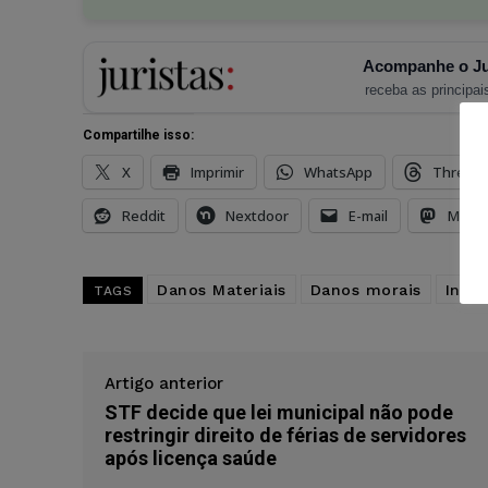
Acompanhe o Ju
receba as principais
Compartilhe isso:
X
Imprimir
WhatsApp
Thread
Reddit
Nextdoor
E-mail
Mast
Danos Materiais
Danos morais
Inde
TAGS
Artigo anterior
STF decide que lei municipal não pode
restringir direito de férias de servidores
após licença saúde