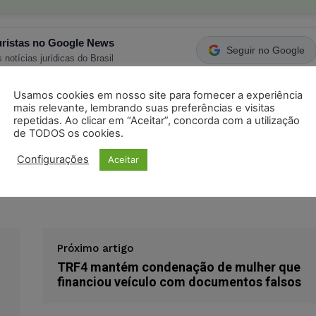
ristas no Google News
Seguir no Google
 notícias jurídicas do Brasil
Usamos cookies em nosso site para fornecer a experiência
mais relevante, lembrando suas preferências e visitas
s
Facebook
Telegram
Pinterest
Tumblr
repetidas. Ao clicar em “Aceitar”, concorda com a utilização
de TODOS os cookies.
odon
LinkedIn
Configurações
Aceitar
nização
Próximo artigo
TRF4 mantém condenação de mulher que
financiou veículo com documentos falsos