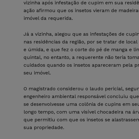
vizinha após infestação de cupim em sua residê
ação afirmou que os insetos vieram de madeira
imóvel da requerida.
Já a vizinha, alegou que as infestações de cup
nas residências da região, por se tratar de loca
e úmida, e que fez o corte do pé de manga e l
quintal, no entanto, a requerente não teria tom
cuidados quando os insetos apareceram pela p
seu imóvel.
O magistrado considerou o laudo pericial, segu
engenheiro ambiental responsável concluiu que
se desenvolvesse uma colônia de cupins em se
longo tempo, com uma visível chocadeira na ár
que permitiu com que os insetos se alastrasse
sua propriedade.