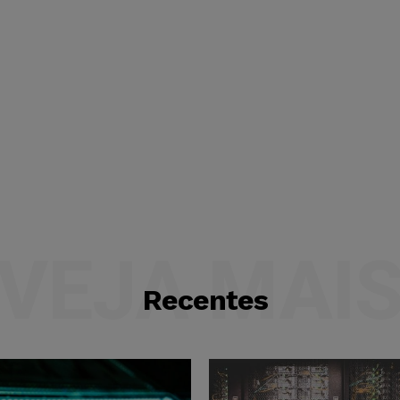
VEJA MAI
Recentes