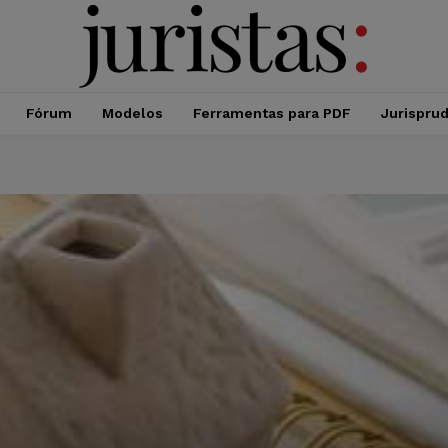
Fórum
Modelos
Ferramentas para PDF
Jurispru