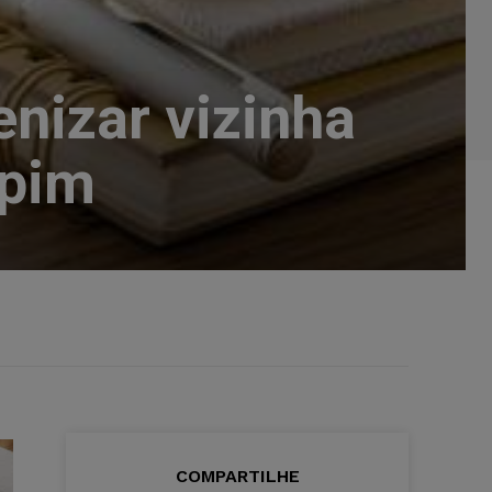
enizar vizinha
upim
COMPARTILHE