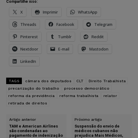
Compartilhe isso:
X
Imprimir
WhatsApp
Threads
Facebook
Telegram
Pinterest
Tumblr
Reddit
Nextdoor
E-mail
Mastodon
LinkedIn
TAGS
câmara dos deputados
CLT
Direito Trabalhista
precarização do trabalho
processo democrático
reforma da previdência
reforma trabalhista
relator
retirada de direitos
Artigo anterior
Próximo artigo
TAM e American Airlines
Suspensão do envio de
são condenadas ao
médicos cubanos não
pagamento de indenização
prejudica Mais Médicos,