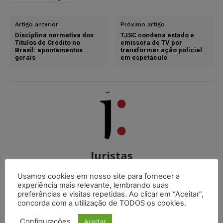
Artigo anterior
Próximo artigo
Disciplina normativa dos
TJSC condena estado e
Títulos de Crédito no
emissora de TV por
Brasil: apontamentos
transformar ação policial
gerais
em espetáculo
Juristas
http://juristas.com.br
Usamos cookies em nosso site para fornecer a
O Portal Juristas nasceu com o objetivo de integrar
experiência mais relevante, lembrando suas
preferências e visitas repetidas. Ao clicar em “Aceitar”,
uma comunidade jurídica onde os internautas possam
concorda com a utilização de TODOS os cookies.
compartilhar suas informações, ideias e delegar cada
vez mais seu aprendizado em nosso Portal.
Configurações
Aceitar