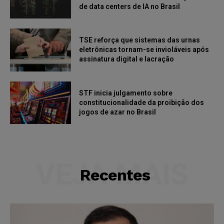
de data centers de IA no Brasil
TSE reforça que sistemas das urnas
eletrônicas tornam-se invioláveis após
assinatura digital e lacração
STF inicia julgamento sobre
constitucionalidade da proibição dos
jogos de azar no Brasil
VEJA MAIS
Recentes