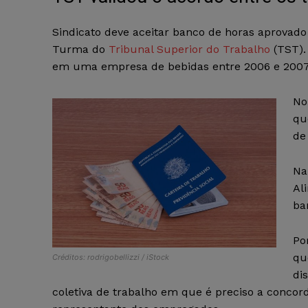
Sindicato deve aceitar banco de horas aprovad
Turma do
Tribunal Superior do Trabalho
(TST).
em uma empresa de bebidas entre 2006 e 2007
No
qu
de
Na
Al
ba
Po
qu
Créditos: rodrigobellizzi / iStock
di
coletiva de trabalho em que é preciso a concor