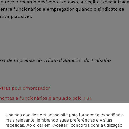
e teve o mesmo desfecho. No caso, a Seção Especializad
o entre funcionários e empregador quando o sindicato se
tiva plausível.
ia de Imprensa do Tribunal Superior do Trabalho
extras pelo empregador
mentas a funcionários é anulado pelo TST
nteresse coletivo ou individual da categoria
Usamos cookies em nosso site para fornecer a experiência
mais relevante, lembrando suas preferências e visitas
repetidas. Ao clicar em “Aceitar”, concorda com a utilização