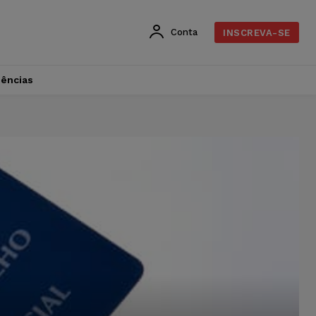
Conta
INSCREVA-SE
dências