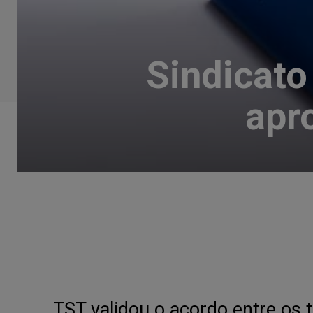
Sindicato
apr
TST validou o acordo entre os