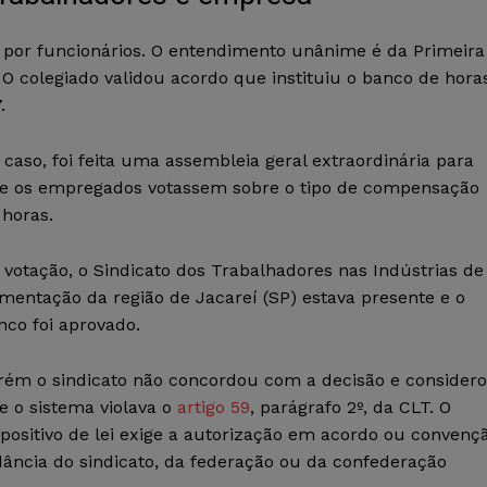
o por funcionários. O entendimento unânime é da Primeira
 O colegiado validou acordo que instituiu o banco de hora
.
 caso, foi feita uma assembleia geral extraordinária para
e os empregados votassem sobre o tipo de compensação
 horas.
 votação, o Sindicato dos Trabalhadores nas Indústrias de
imentação da região de Jacareí (SP) estava presente e o
nco foi aprovado.
rém o sindicato não concordou com a decisão e consider
e o sistema violava o
artigo 59
, parágrafo 2º, da CLT. O
spositivo de lei exige a autorização em acordo ou convenç
dância do sindicato, da federação ou da confederação