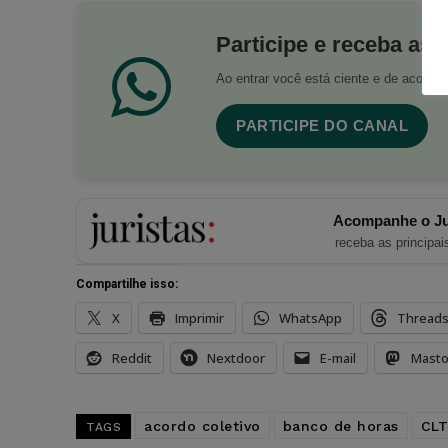
Participe e receba as 
Ao entrar você está ciente e de acord
PARTICIPE DO CANAL
Acompanhe o Ju
receba as principais
Compartilhe isso:
X
Imprimir
WhatsApp
Thread
Reddit
Nextdoor
E-mail
Mast
acordo coletivo
banco de horas
CLT
TAGS