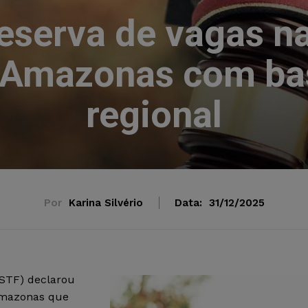
reserva de vagas n
 Amazonas com bas
regional
Por
Karina Silvério
Data:
31/12/2025
(STF) declarou
 Amazonas que