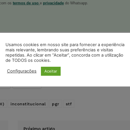
o com os
termos de uso
e
privacidade
do Whatsapp.
ristas no Google News
Usamos cookies em nosso site para fornecer a experiência
Seguir no Google
mais relevante, lembrando suas preferências e visitas
 notícias jurídicas do Brasil
repetidas. Ao clicar em “Aceitar”, concorda com a utilização
de TODOS os cookies.
Configurações
Aceitar
s
Facebook
Telegram
Pinterest
Tumblr
odon
LinkedIn
I)
inconstitucional
pgr
stf
Próximo artigo