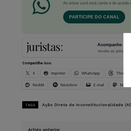
Ao entrar você está ciente e de acord
PARTICIPE DO CANAL
Acompanhe o Ju
receba as principais
Compartilhe isso:
X
Imprimir
WhatsApp
Thread
Reddit
Nextdoor
E-mail
Mast
Ação Direta de Inconstitucionalidade (AD
TAGS
Artigo anterior