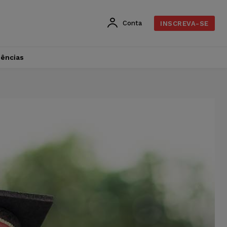
Conta
INSCREVA-SE
dências