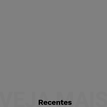
VEJA MAI
Recentes