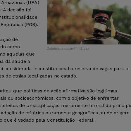
o Amazonas (UEA)
 A decisão foi
nstitucionalidade
 República (PGR).
vação de
tado como
Créditos: smolaw11 | iStock
omo aquelas que
ea da saúde a
 considerada inconstitucional a reserva de vagas para a
s de etnias localizadas no estado.
ltou que políticas de ação afirmativa são legítimas
ais ou socioeconômicos, com o objetivo de enfrentar
 os efeitos de uma aplicação meramente formal do princípi
a adoção de critérios puramente geográficos ou de origem
, o que é vedado pela Constituição Federal.