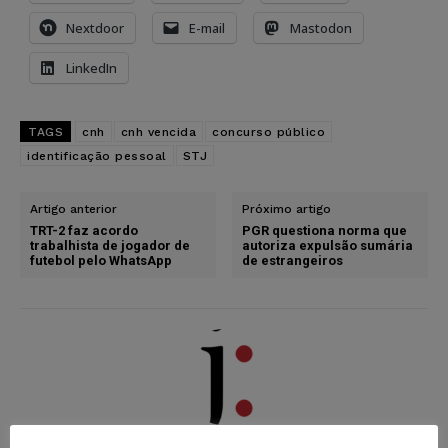
Nextdoor
E-mail
Mastodon
LinkedIn
TAGS
cnh
cnh vencida
concurso público
identificação pessoal
STJ
Artigo anterior
Próximo artigo
TRT-2 faz acordo
PGR questiona norma que
trabalhista de jogador de
autoriza expulsão sumária
futebol pelo WhatsApp
de estrangeiros