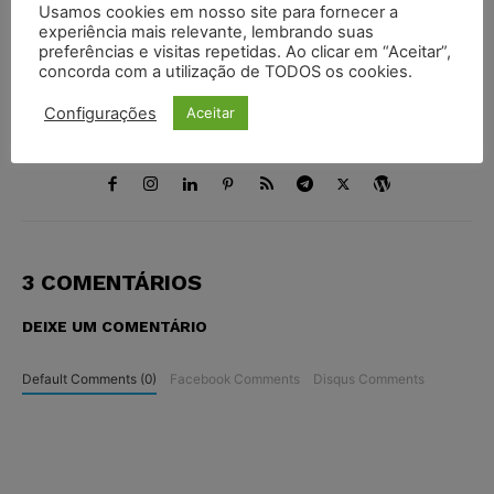
Juristas
Usamos cookies em nosso site para fornecer a
experiência mais relevante, lembrando suas
http://juristas.com.br
preferências e visitas repetidas. Ao clicar em “Aceitar”,
concorda com a utilização de TODOS os cookies.
O Portal Juristas nasceu com o objetivo de integrar
uma comunidade jurídica onde os internautas possam
Configurações
Aceitar
compartilhar suas informações, ideias e delegar cada
vez mais seu aprendizado em nosso Portal.
3 COMENTÁRIOS
DEIXE UM COMENTÁRIO
Default Comments (0)
Facebook Comments
Disqus Comments