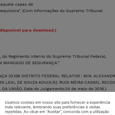
, aquele capaz de
nequívoca”. (Com informações do Supremo Tribunal
 disponível para download.)
1º, do Regimento Interno do Supremo Tribunal Federal,
M MANDADO DE SEGURANÇA.”
ÇA 33.198 DISTRITO FEDERAL RELATOR : MIN. ALEXAND
A LEAL DE SOUZA ADV.(A/S) :RUDI MEIRA CASSEL RECDO
DA UNIÃO. Data do Julgamento:24 de maio de 2018.)
Usamos cookies em nosso site para fornecer a experiência
mais relevante, lembrando suas preferências e visitas
postagens diárias do Portal Juristas.
repetidas. Ao clicar em “Aceitar”, concorda com a utilização