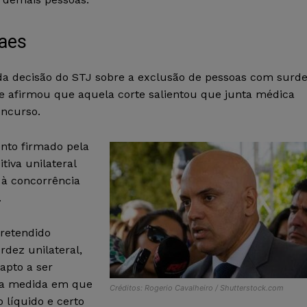
raes
 da decisão do STJ sobre a exclusão de pessoas com surd
”, e afirmou que aquela corte salientou que junta médica
oncurso.
nto firmado pela
iva unilateral
 à concorrência
.
pretendido
dez unilateral,
 apto a ser
na medida em que
Créditos: Rogerio Cavalheiro / Shutterstock.com
 líquido e certo