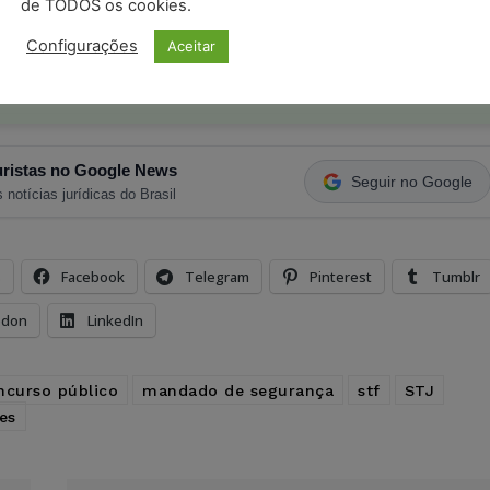
de TODOS os cookies.
o com os
termos de uso
e
privacidade
do Whatsapp.
Configurações
Aceitar
ristas no Google News
Seguir no Google
 notícias jurídicas do Brasil
s
Facebook
Telegram
Pinterest
Tumblr
odon
LinkedIn
ncurso público
mandado de segurança
stf
STJ
es