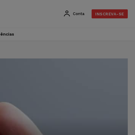
Conta
INSCREVA-SE
dências