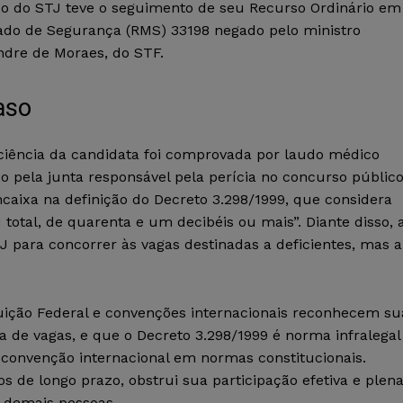
co do STJ teve o seguimento de seu Recurso Ordinário em
do de Segurança (RMS) 33198 negado pelo ministro
ndre de Moraes, do STF.
aso
iciência da candidata foi comprovada por laudo médico
o pela junta responsável pela perícia no concurso públic
ncaixa na definição do Decreto 3.298/1999, que considera
ou total, de quarenta e um decibéis ou mais”. Diante disso, 
para concorrer às vagas destinadas a deficientes, mas a
tuição Federal e convenções internacionais reconhecem su
a de vagas, e que o Decreto 3.298/1999 é norma infralegal
m convenção internacional em normas constitucionais.
 de longo prazo, obstrui sua participação efetiva e plen
 demais pessoas.