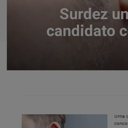
Surdez un
candidato c
Uma c
conco