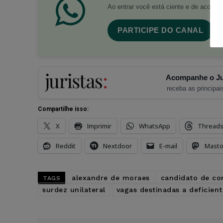
Ao entrar você está ciente e de acord
PARTICIPE DO CANAL
Acompanhe o Ju
receba as principais
Compartilhe isso:
X
Imprimir
WhatsApp
Thread
Reddit
Nextdoor
E-mail
Mast
alexandre de moraes
candidato de co
TAGS
surdez unilateral
vagas destinadas a deficient