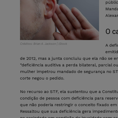
públi
Manda
Alexa
O c
Créditos: Brian A. Jackson | iStock
A def
emitid
de 2012, mas a junta concluiu que ela não se e
“deficiência auditiva a perda bilateral, parcial 
mulher impetrou mandado de segurança no STJ 
corte negou o pedido.
No recurso ao STF, ela sustentou que a Consti
condição de pessoa com deficiência para reserv
que não poderia restringir o conceito fixado e
Ressaltou que sua deficiência gera impedimentos
na sociedade em condição de igualdade com as