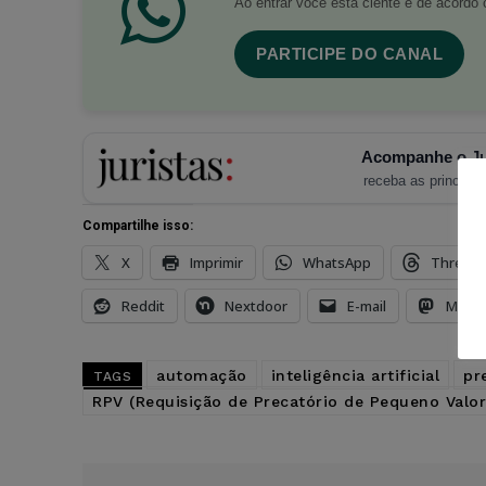
Ao entrar você está ciente e de acord
PARTICIPE DO CANAL
Acompanhe o Ju
receba as principais
Compartilhe isso:
X
Imprimir
WhatsApp
Thread
Reddit
Nextdoor
E-mail
Mast
automação
inteligência artificial
pr
TAGS
RPV (Requisição de Precatório de Pequeno Valor