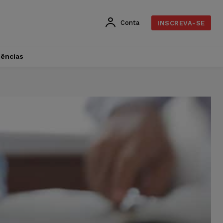
Conta
INSCREVA-SE
dências