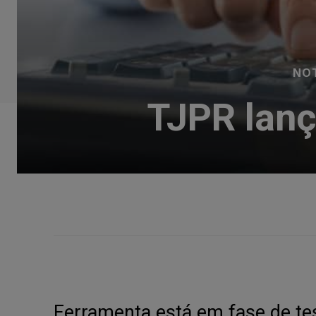
NOT
TJPR lanç
Ferramenta está em fase de te