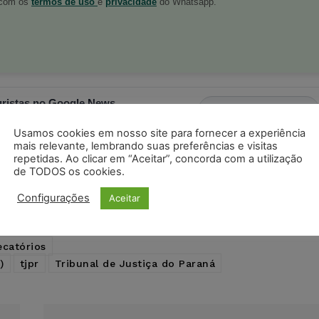
o com os
termos de uso
e
privacidade
do Whatsapp.
ristas no Google News
Seguir no Google
 notícias jurídicas do Brasil
Usamos cookies em nosso site para fornecer a experiência
mais relevante, lembrando suas preferências e visitas
repetidas. Ao clicar em “Aceitar”, concorda com a utilização
de TODOS os cookies.
s
Facebook
Telegram
Pinterest
Tumblr
Configurações
Aceitar
odon
LinkedIn
ecatórios
)
tjpr
Tribunal de Justiça do Paraná