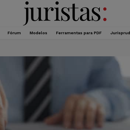
Fórum
Modelos
Ferramentas para PDF
Jurispru