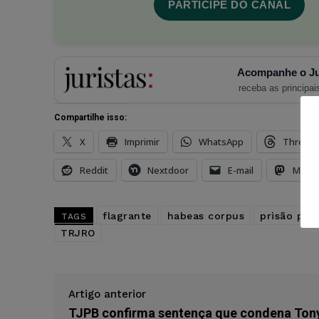
PARTICIPE DO CANAL
Acompanhe o Ju
receba as principais
Compartilhe isso:
X
Imprimir
WhatsApp
Thread
Reddit
Nextdoor
E-mail
Mast
flagrante
habeas corpus
prisão pre
TAGS
TRJRO
Artigo anterior
TJPB confirma sentença que condena Ton