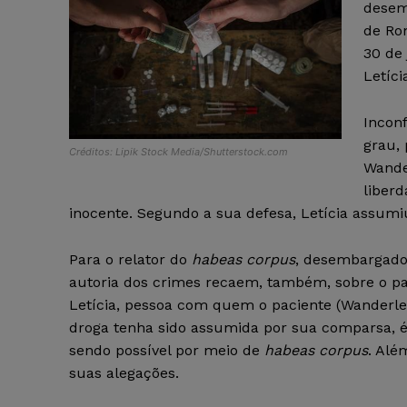
desem
de Ron
30 de
Letíci
Incon
grau,
Créditos: Lipik Stock Media/Shutterstock.com
Wande
liberd
inocente. Segundo a sua defesa, Letícia assumi
Para o relator do
habeas corpus
, desembargador
autoria dos crimes recaem, também, sobre o pac
Letícia, pessoa com quem o paciente (Wanderle
droga tenha sido assumida por sua comparsa, 
sendo possível por meio de
habeas corpus
. Alé
suas alegações.