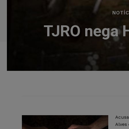
NOTÍC
TJRO nega 
Acusa
Alves 