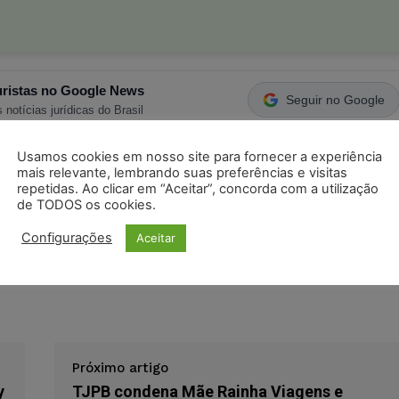
ristas no Google News
Seguir no Google
 notícias jurídicas do Brasil
Usamos cookies em nosso site para fornecer a experiência
mais relevante, lembrando suas preferências e visitas
s
Facebook
Telegram
Pinterest
Tumblr
repetidas. Ao clicar em “Aceitar”, concorda com a utilização
de TODOS os cookies.
odon
LinkedIn
Configurações
Aceitar
ventiva
tráfico de drogas
tráfico de entorpecente
Próximo artigo
y
TJPB condena Mãe Rainha Viagens e