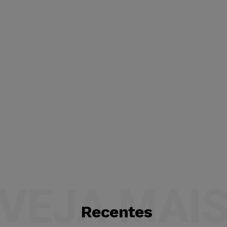
VEJA MAI
Recentes