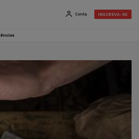
Conta
INSCREVA-SE
dências