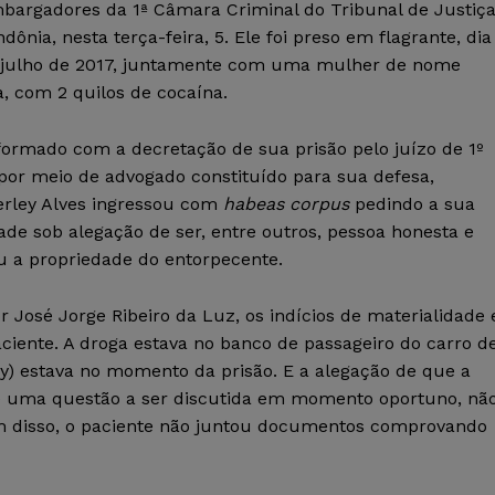
bargadores da 1ª Câmara Criminal do Tribunal de Justiç
dônia, nesta terça-feira, 5. Ele foi preso em flagrante, dia
 julho de 2017, juntamente com uma mulher de nome
a, com 2 quilos de cocaína.
formado com a decretação de sua prisão pelo juízo de 1º
 por meio de advogado constituído para sua defesa,
rley Alves ingressou com
habeas corpus
pedindo a sua
ade sob alegação de ser, entre outros, pessoa honesta e
u a propriedade do entorpecente.
 José Jorge Ribeiro da Luz, os indícios de materialidade 
iente. A droga estava no banco de passageiro do carro d
y) estava no momento da prisão. E a alegação de que a
é uma questão a ser discutida em momento oportuno, nã
m disso, o paciente não juntou documentos comprovando