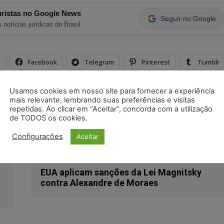
ristas no Google News
Seguir no Google
 notícias jurídicas do Brasil
s
Facebook
Telegram
Pinterest
Tumblr
odon
LinkedIn
Usamos cookies em nosso site para fornecer a experiência
mais relevante, lembrando suas preferências e visitas
repetidas. Ao clicar em “Aceitar”, concorda com a utilização
sp
transfusão de sangue
de TODOS os cookies.
Configurações
Aceitar
Próximo artigo
EUA aplicam sanções da Lei Magnitsky
contra Alexandre de Moraes