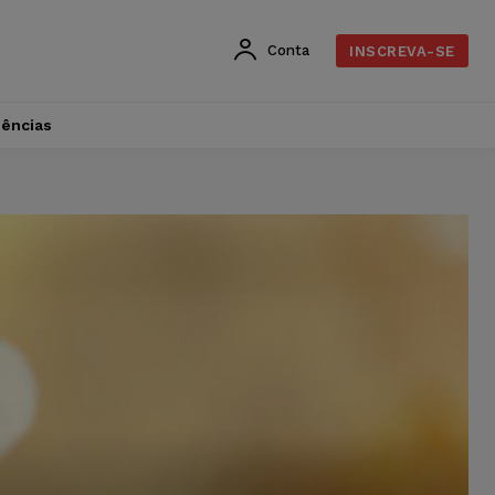
Conta
INSCREVA-SE
dências