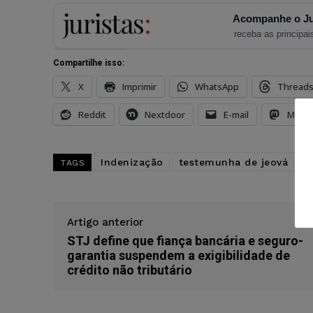
Acompanhe o Ju
receba as principais
Compartilhe isso:
X
Imprimir
WhatsApp
Thread
Reddit
Nextdoor
E-mail
Mast
Indenização
testemunha de jeová
tj
TAGS
Artigo anterior
STJ define que fiança bancária e seguro-
garantia suspendem a exigibilidade de
crédito não tributário