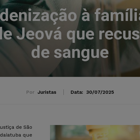
denização à famíli
e Jeová que recus
de sangue
Por
Juristas
Data:
30/07/2025
Justiça de São
ndaiatuba que