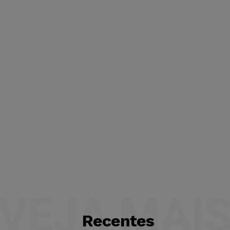
VEJA MAI
Recentes