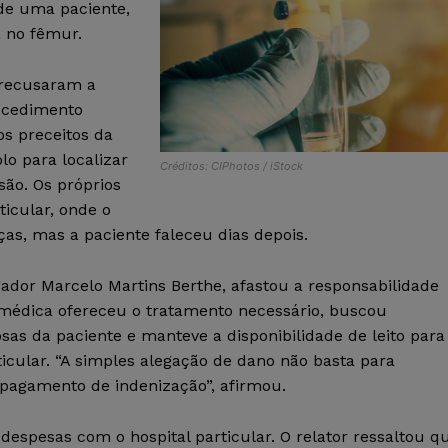
 de uma paciente,
 no fêmur.
 recusaram a
rocedimento
os preceitos da
lo para localizar
Créditos: CIPhotos / iStock
são. Os próprios
icular, onde o
as, mas a paciente faleceu dias depois.
ador Marcelo Martins Berthe, afastou a responsabilidade
 médica ofereceu o tratamento necessário, buscou
osas da paciente e manteve a disponibilidade de leito para
ticular. “A simples alegação de dano não basta para
o pagamento de indenização”, afirmou.
spesas com o hospital particular. O relator ressaltou q