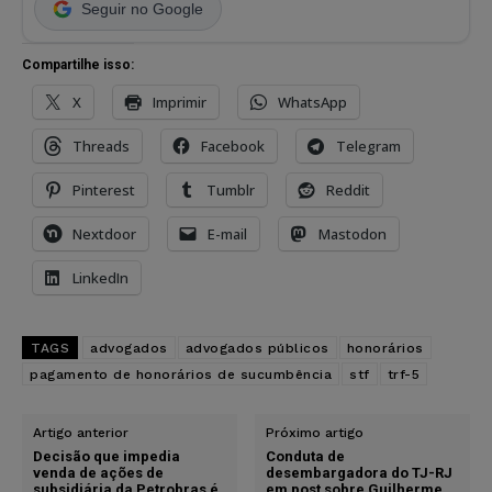
Seguir no Google
Compartilhe isso:
X
Imprimir
WhatsApp
Threads
Facebook
Telegram
Pinterest
Tumblr
Reddit
Nextdoor
E-mail
Mastodon
LinkedIn
TAGS
advogados
advogados públicos
honorários
pagamento de honorários de sucumbência
stf
trf-5
Artigo anterior
Próximo artigo
Decisão que impedia
Conduta de
venda de ações de
desembargadora do TJ-RJ
subsidiária da Petrobras é
em post sobre Guilherme