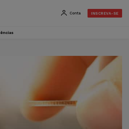
Conta
INSCREVA-SE
dências