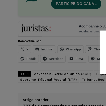
PARTICIPE DO CANAL
Acompanhe o Ju
receba as principais
Compartilhe isso:
X
Imprimir
WhatsApp
Thread
Reddit
Nextdoor
E-mail
Mast
Advocacia-Geral da União (AGU)
Super
TAGS
Supremo Tribunal Federal (STF)
Tribunal Regi
Artigo anterior