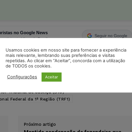
ristas no Google News
Seguir no Google
 notícias jurídicas do Brasil
Usamos cookies em nosso site para fornecer a experiência
mais relevante, lembrando suas preferências e visitas
repetidas. Ao clicar em “Aceitar”, concorda com a utilização
s
Facebook
Telegram
Pinterest
Tumblr
de TODOS os cookies.
odon
LinkedIn
Configurações
Aceitar
ior Tribunal de Justiça (STJ)
onal Federal da 1ª Região (TRF1)
Próximo artigo