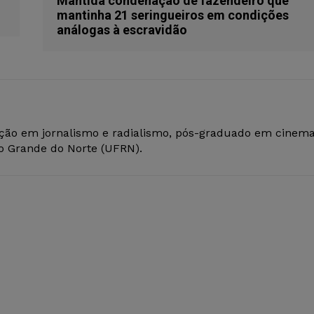
Mantida condenação de fazendeiro que
mantinha 21 seringueiros em condições
análogas à escravidão
ção em jornalismo e radialismo, pós-graduado em cinem
io Grande do Norte (UFRN).