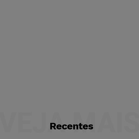
VEJA MAI
Recentes