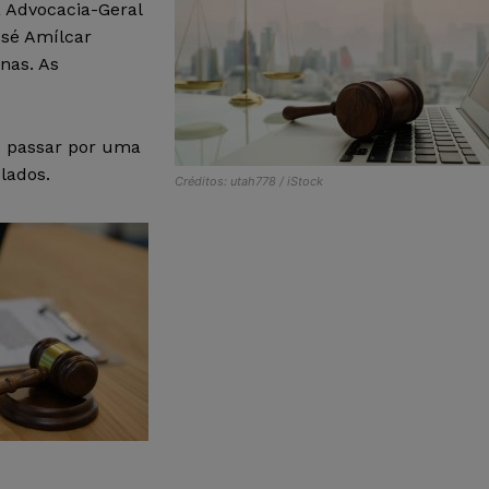
a Advocacia-Geral
osé Amílcar
nas. As
o passar por uma
lados.
Créditos: utah778 / iStock