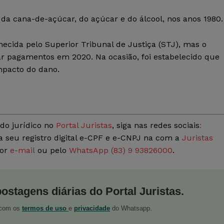
da cana-de-açúcar, do açúcar e do álcool, nos anos 1980.
hecida pelo Superior Tribunal de Justiça (STJ), mas o
r pagamentos em 2020. Na ocasião, foi estabelecido que
mpacto do dano.
do jurídico no
Portal Juristas
, siga nas redes sociais
:
a seu registro digital e-CPF e e-CNPJ na com a
Juristas
por
e-mail
ou pelo
WhatsApp (83) 9 93826000
.
postagens diárias do Portal Juristas.
o com os
termos de uso
e
privacidade
do Whatsapp.