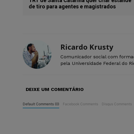
TRT de Santa Catarina quer criar estande
de tiro para agentes e magistrados
Ricardo Krusty
Comunicador social com forma
pela Universidade Federal do R
DEIXE UM COMENTÁRIO
Default Comments (0)
Facebook Comments
Disqus Comments