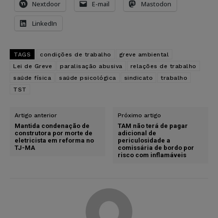
Nextdoor
E-mail
Mastodon
LinkedIn
TAGS
condições de trabalho
greve ambiental
Lei de Greve
paralisação abusiva
relações de trabalho
saúde física
saúde psicológica
sindicato
trabalho
TST
Artigo anterior
Próximo artigo
Mantida condenação de
TAM não terá de pagar
construtora por morte de
adicional de
eletricista em reforma no
periculosidade a
TJ-MA
comissária de bordo por
risco com inflamáveis