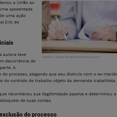
ndenou a União ao
 uma aposentada
o de uma ação
al Eric de
iciais
a autora teve
Créditos: Sergey Nivens/Shutterstock.com
em decorrência de
parte. A
o do processo, alegando que seu divórcio com o ex-marid
io do contrato de trabalho objeto da demanda trabalhista.
, que reconheceu sua ilegitimidade passiva e determinou a
bloqueio de suas contas.
exclusão do processo