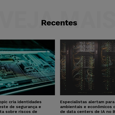
VEJA MAI
Recentes
opic cria identidades
Especialistas alertam par
este de segurança e
ambientais e econômicos 
ta sobre riscos de
de data centers de IA no B