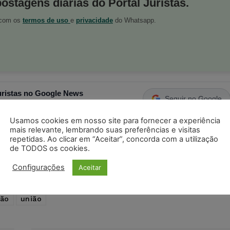
postagens diárias do Portal Juristas.
o com os
termos de uso
e
privacidade
do Whatsapp.
ristas no Google News
Seguir no Google
 notícias jurídicas do Brasil
Usamos cookies em nosso site para fornecer a experiência
mais relevante, lembrando suas preferências e visitas
repetidas. Ao clicar em “Aceitar”, concorda com a utilização
s
Facebook
Telegram
Pinterest
Tumblr
de TODOS os cookies.
odon
LinkedIn
Configurações
Aceitar
ção
união