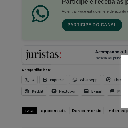
Participe e receba as 
Ao entrar você está ciente e de acord
PARTICIPE DO CANAL
Acompanhe o Ju
receba as principais
Compartilhe isso:
X
Imprimir
WhatsApp
Thread
Reddit
Nextdoor
E-mail
Mast
aposentada
Danos morais
Indeniza
TAGS