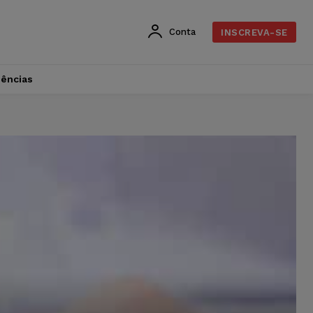
Conta
INSCREVA-SE
dências