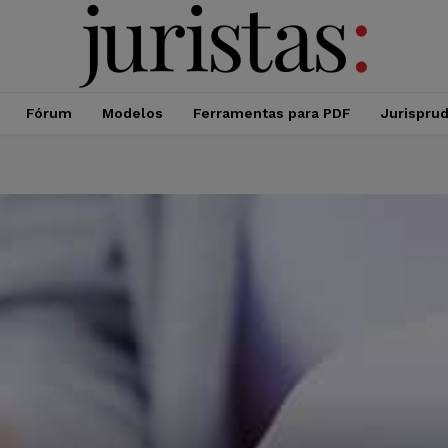
Fórum
Modelos
Ferramentas para PDF
Jurispru