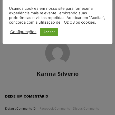
Artigo anterior
Próximo artigo
Usamos cookies em nosso site para fornecer a
O caso Maduro nos
STF: Moraes suspende
experiência mais relevante, lembrando suas
Tribunais Federais dos EUA
análise sobre direito de
preferências e visitas repetidas. Ao clicar em “Aceitar”,
recusa a tratamentos
concorda com a utilização de TODOS os cookies.
médicos
Configurações
Aceitar
Karina Silvério
DEIXE UM COMENTÁRIO
Default Comments (0)
Facebook Comments
Disqus Comments