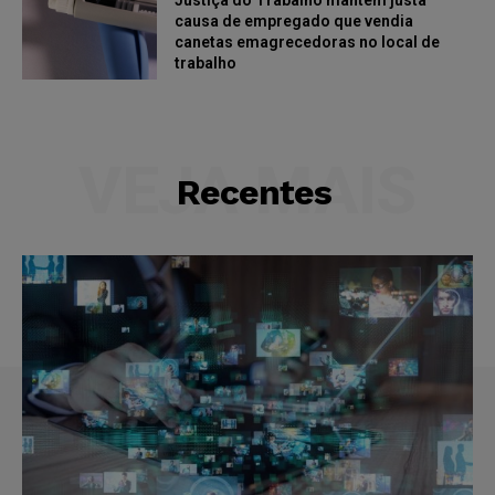
Justiça do Trabalho mantém justa
causa de empregado que vendia
canetas emagrecedoras no local de
trabalho
VEJA MAIS
Recentes