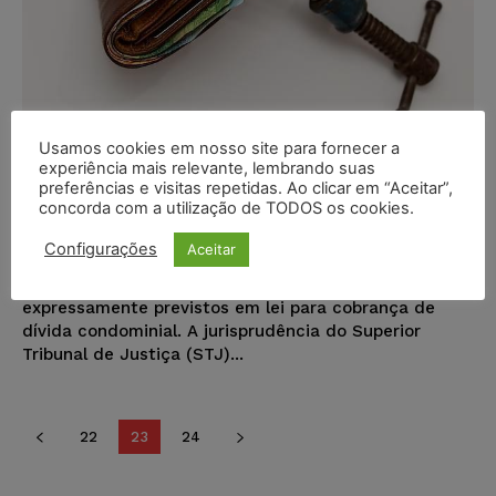
Condomínio não pode utilizar
Usamos cookies em nosso site para fornecer a
experiência mais relevante, lembrando suas
medidas não pecuniárias para
preferências e visitas repetidas. Ao clicar em “Aceitar”,
punir condômino devedor
concorda com a utilização de TODOS os cookies.
Configurações
Aceitar
Juristas
-
15/11/2016
DIREITO CIVIL
O condomínio não pode ignorar os meios
expressamente previstos em lei para cobrança de
dívida condominial. A jurisprudência do Superior
Tribunal de Justiça (STJ)...
22
23
24