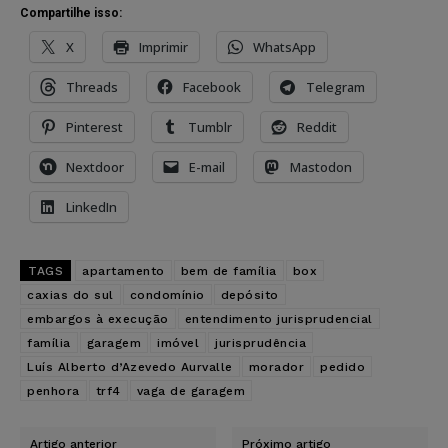
Compartilhe isso:
X
Imprimir
WhatsApp
Threads
Facebook
Telegram
Pinterest
Tumblr
Reddit
Nextdoor
E-mail
Mastodon
LinkedIn
TAGS
apartamento
bem de família
box
caxias do sul
condomínio
depósito
embargos à execução
entendimento jurisprudencial
família
garagem
imóvel
jurisprudência
Luís Alberto d’Azevedo Aurvalle
morador
pedido
penhora
trf4
vaga de garagem
Artigo anterior
Próximo artigo