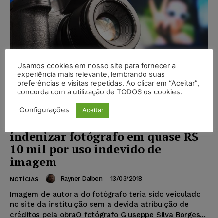
Usamos cookies em nosso site para fornecer a
experiência mais relevante, lembrando suas
preferências e visitas repetidas. Ao clicar em “Aceitar”,
concorda com a utilização de TODOS os cookies.
Associação Brasileira de
Configurações
Aceitar
Imprensas Oficiais é condenada a
indenizar fotógrafo em quase R$
10 mil por uso indevido de
imagem
Rayner Dalben
-
13/03/2018
NOTÍCIAS
Imagem de autoria do fotógrafo teria sido veiculado
no site da instituição sem a devida atribuição de
créditos pela obraO fotógrafo Giuseppe Silva Borges...