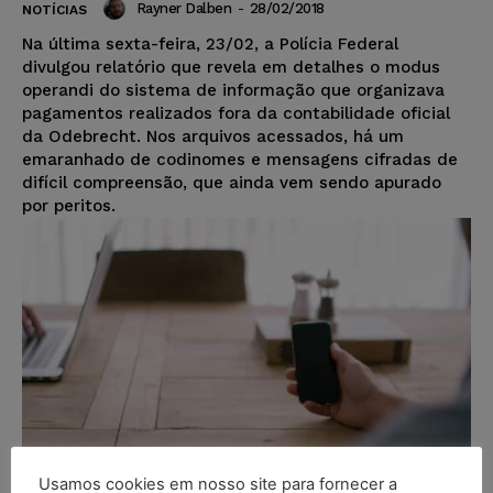
Rayner Dalben
-
28/02/2018
NOTÍCIAS
Na última sexta-feira, 23/02, a Polícia Federal
divulgou relatório que revela em detalhes o modus
operandi do sistema de informação que organizava
pagamentos realizados fora da contabilidade oficial
da Odebrecht. Nos arquivos acessados, há um
emaranhado de codinomes e mensagens cifradas de
difícil compreensão, que ainda vem sendo apurado
por peritos.
Usamos cookies em nosso site para fornecer a