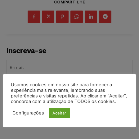
COMPARTILHE
Inscreva-se
Usamos cookies em nosso site para fornecer a
INSCREVER
experiência mais relevante, lembrando suas
preferências e visitas repetidas. Ao clicar em “Aceitar”,
Li e aceito a
Política de Privacidade
.
concorda com a utilização de TODOS os cookies.
Configurações
Aceitar