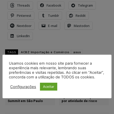
Threads
Facebook
Telegram
Pinterest
Tumblr
Reddit
Nextdoor
E-mail
Mastodon
LinkedIn
TAGS
ACBZ Importação e Comércio
asus
ASUS Technology Holland B.V.
defeito
importadora
Usamos cookies em nosso site para fornecer a
notebook
experiência mais relevante, lembrando suas
Wilson Roberto Consultoria e Assessoria Jurídica
preferências e visitas repetidas. Ao clicar em “Aceitar”,
concorda com a utilização de TODOS os cookies.
Artigo anterior
Próximo artigo
Configurações
Aceitar
Grandes nomes da área
Guardas municipais não
jurídica e tecnologia se
têm direito à
reúnem no 4º Aurum
aposentadoria especial
Summit em São Paulo
por atividade de risco