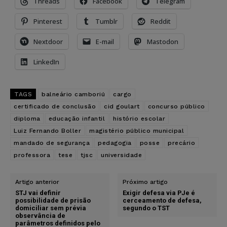
Threads
Facebook
Telegram
Pinterest
Tumblr
Reddit
Nextdoor
E-mail
Mastodon
LinkedIn
TAGS
balneário camboriú
cargo
certificado de conclusão
cid goulart
concurso público
diploma
educação infantil
histório escolar
Luiz Fernando Boller
magistério público municipal
mandado de segurança
pedagogia
posse
precário
professora
tese
tjsc
universidade
Artigo anterior
Próximo artigo
STJ vai definir
Exigir defesa via PJe é
possibilidade de prisão
cerceamento de defesa,
domiciliar sem prévia
segundo o TST
observância de
parâmetros definidos pelo