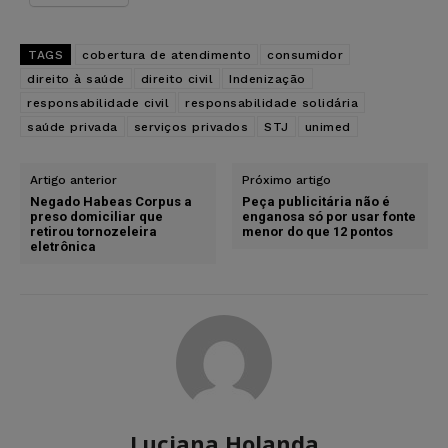
TAGS
cobertura de atendimento
consumidor
direito à saúde
direito civil
Indenização
responsabilidade civil
responsabilidade solidária
saúde privada
serviços privados
STJ
unimed
Artigo anterior
Próximo artigo
Negado Habeas Corpus a
Peça publicitária não é
preso domiciliar que
enganosa só por usar fonte
retirou tornozeleira
menor do que 12 pontos
eletrônica
Luciana Holanda