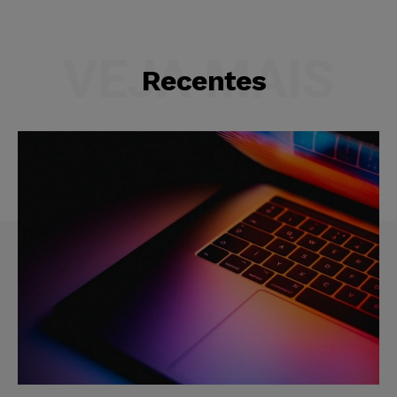
VEJA MAIS
Recentes