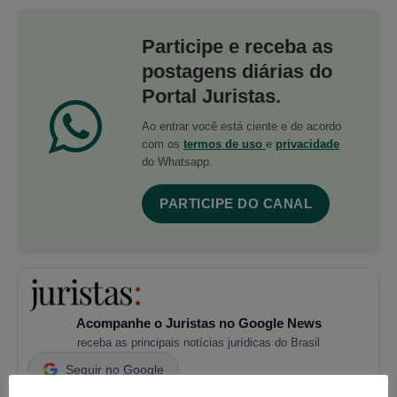
Participe e receba as
postagens diárias do
Portal Juristas.
Ao entrar você está ciente e de acordo
com os
termos de uso
e
privacidade
do Whatsapp.
PARTICIPE DO CANAL
Acompanhe o Juristas no Google News
receba as principais notícias jurídicas do Brasil
Seguir no Google