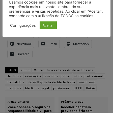
Usamos cookies em nosso site para fornecer a
Compartilhe isso:
experiência mais relevante, lembrando suas
preferências e visitas repetidas. Ao clicar em “Aceitar”,
X
Imprimir
WhatsApp
concorda com a utilização de TODOS os cookies.
Threads
Facebook
Telegram
Configurações
Aceitar
Pinterest
Tumblr
Reddit
Nextdoor
E-mail
Mastodon
LinkedIn
TAGS
aluno
Centro Universitário de João Pessoa
denúncia
educação
ensino superior
ética profissional
homofobia
José Baptista de Mello Neto
machismo
medicina
Medicina Legal
professor
UFPB
Unipê
Artigo anterior
Próximo artigo
Você conhece o seguro de
Receber benefício
responsabilidade civil para
previdenciário sem