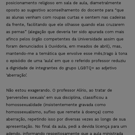
posicionamento religioso em sala de aula, diametralmente
oposto ao sugestivo aconselhamento do docente para “que
as alunas venham com roupas curtas e sentem nas cadeiras
da frente, facilitando que ele olhasse quando elas cruzarem
as pernas” (alegação que deveria ter sido apurada com mais
afinco pelos órgão competentes da Universidade assim que
foram denunciados à Ouvidoria, em meados de abril), mas,
mantendo-me a temática que envolve esse mês,trago à tona
o episódio de uma ‘aula’ em que o referido professor reduziu
a dignidade de integrantes do grupo LGBTQ+ ao adjetivo
‘aberração’.
Não estou exagerando. O professor Alírio, ao tratar de
‘perversões sexuais’ em sua disciplina, classificou a
homossexualidade (insistentemente gravada como
homossexualismo, sufixo que remete à doença) como
aberração, repetindo isso por diversas vezes ao longo de sua
apresentação. No final da aula, pedi a devida licença para um
adendo, informando respeitosamente que a aula ministrada