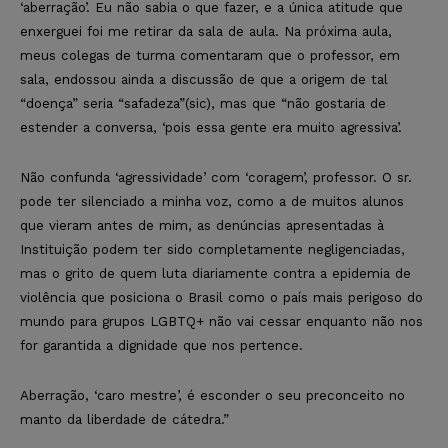
‘aberração’. Eu não sabia o que fazer, e a única atitude que
enxerguei foi me retirar da sala de aula. Na próxima aula,
meus colegas de turma comentaram que o professor, em
sala, endossou ainda a discussão de que a origem de tal
“doença” seria “safadeza”(sic), mas que “não gostaria de
estender a conversa, ‘pois essa gente era muito agressiva’.
Não confunda ‘agressividade’ com ‘coragem’, professor. O sr.
pode ter silenciado a minha voz, como a de muitos alunos
que vieram antes de mim, as denúncias apresentadas à
Instituição podem ter sido completamente negligenciadas,
mas o grito de quem luta diariamente contra a epidemia de
violência que posiciona o Brasil como o país mais perigoso do
mundo para grupos LGBTQ+ não vai cessar enquanto não nos
for garantida a dignidade que nos pertence.
Aberração, ‘caro mestre’, é esconder o seu preconceito no
manto da liberdade de cátedra.”